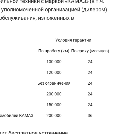
ьной техники с маркой «КАМАЗ» (в т.ч.
и уполномоченной организацией (дилером)
и обслуживания, изложенных в
Условия гарантии
По пробегу (км)
По сроку (месяцев)
100 000
24
120 000
24
Без ограничения
24
200 000
24
150 000
24
втомобилей КАМАЗ
200 000
36
дит бесплатное устранение